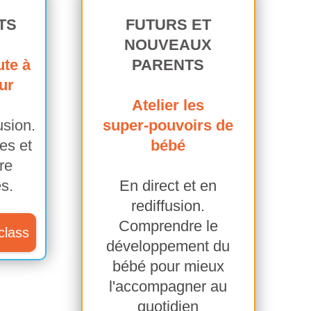
TS
FUTURS ET
NOUVEAUX
ute à
PARENTS
ur
Atelier les
usion
.
super-pouvoirs de
es et
bébé
re
és.
En direct et en
rediffusion.
Comprendre le
class
développement du
bébé pour mieux
l'accompagner au
quotidien