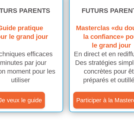
TURS PARENTS
FUTURS PAREN
Guide pratique
Masterclas «du do
ur le grand jour
la confiance» po
le grand jour
chniques efficaces
En direct et en rediff
 minutes par jour
Des stratégies simpl
on moment pour les
concrètes pour êt
utiliser
préparés et outill
Je veux le guide
Participer à la Master